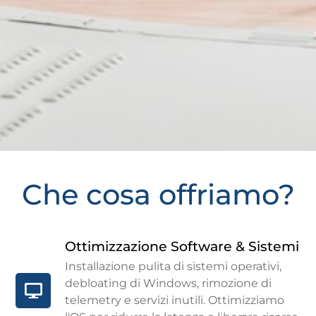
RIPARAZIONE &
Che cosa offriamo?
OTTIMIZZAZIONE
DISPOSITIVI
Ottimizzazione Software & Sistemi
Installazione pulita di sistemi operativi,
Interventi per PC, Laptop, Smartphone e Console.
debloating di Windows, rimozione di
Dalla sostituzione di un componente
telemetry e servizi inutili. Ottimizziamo