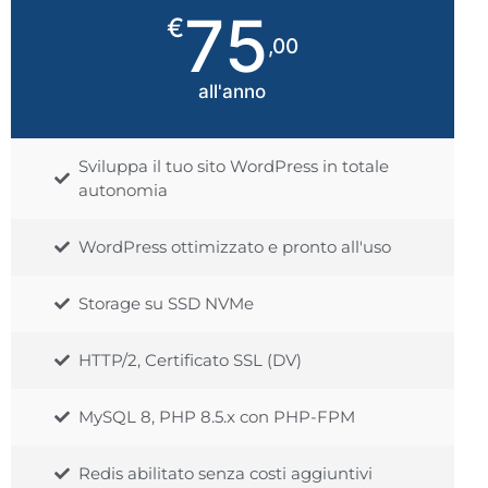
75
€
,00
all'anno
Sviluppa il tuo sito WordPress in totale
autonomia
WordPress ottimizzato e pronto all'uso
Storage su SSD NVMe
HTTP/2, Certificato SSL (DV)
MySQL 8, PHP 8.5.x con PHP-FPM
Redis abilitato senza costi aggiuntivi