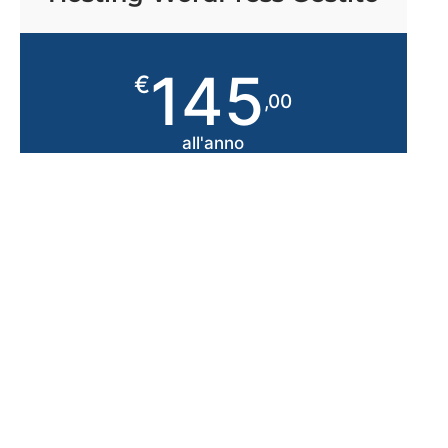
145
€
,00
all'anno
Gestione del tuo hosting da parte di SZ
Solutions**
WordPress ottimizzato e pronto all'uso
Storage su SSD NVMe
HTTP/2, Certificato SSL (DV)
MySQL 8, PHP 8.5.x con PHP-FPM