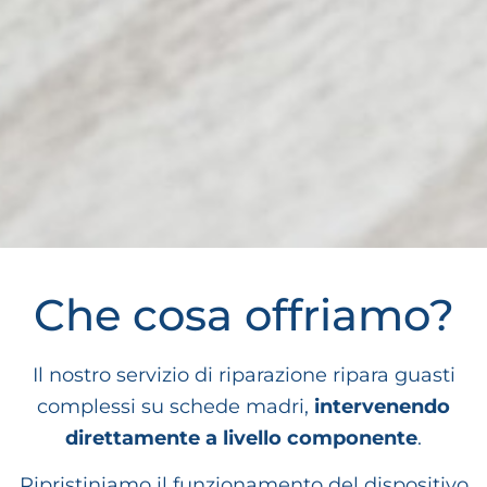
MICROSALDATURA DI
Che cosa offriamo?
PRECISIONE
Il nostro servizio di riparazione ripara guasti
Interventi a livello componente per il ripristino di
complessi su schede madri,
intervenendo
circuiti complessi.
direttamente a livello componente
.
Ripristiniamo il funzionamento del dispositivo