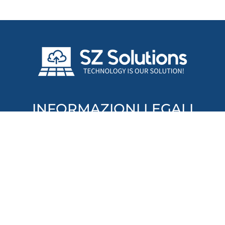
INFORMAZIONI LEGALI
SZ Solutions di Simone Zurlo
Via Maianiello 7, Sant'Agnello, Napoli
P.IVA: IT10590801212
Privacy Policy
Cookie Policy
CONTATTI
(+39) 3458205723
contact@szsolutions.it
WhatsApp